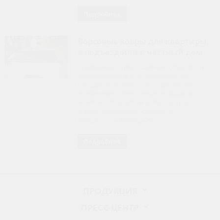
Подробнее
Ворсовые ковры для квартиры,
в подъезд или в частный дом
Придверный грязезащитный ковер важная
составляющая и в частном доме, и в
городской квартире. У каждого из вас
обязательно что-то лежит на входе, и
хочется, чтобы это не только хорошо
очищало подошвы обуви, но и
вписывалось в интерьер...
Подробнее
ПРОДУКЦИЯ
ПРЕСС-ЦЕНТР