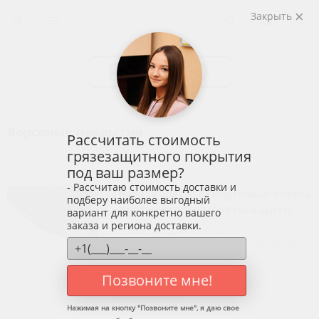
Закрыть
Ворсовые покрытия
Рассчитать стоимость
грязезащитного покрытия
под ваш размер?
- Рассчитаю стоимость доставки и
Грязезащитные ворсовые ковры
подберу наиболее выгодный
- третья ступень грязезащиты
вариант для конкретно вашего
заказа и региона доставки.
Рассмотрим для чего нужна третья ступень
грязезащитных покрытий - грязезащитные
ворсовые ковры.
Позвоните мне!
Подробнее
Нажимая на кнопку "
Позвоните мне
", я даю свое