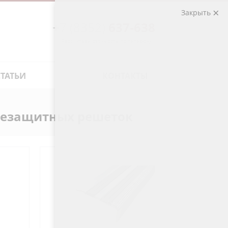
Закрыть
+7 (8352)
637-638
Рассчитаем стоимость по телефону
СТАТЬИ
КОНТАКТЫ
язезащитных решеток