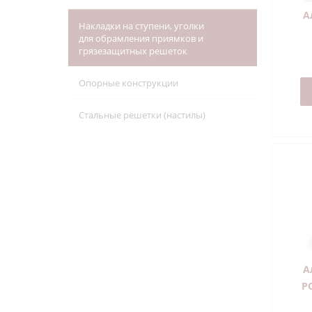
А
Накладки на ступени, уголки
для обрамления приямков и
грязезащитных решеток
Опорные конструкции
Стальные решетки (настилы)
А
Р