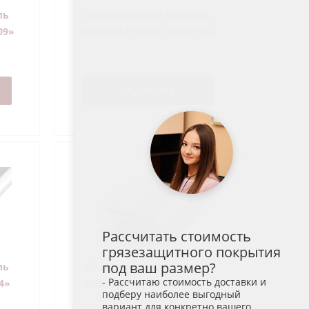
ль
Алюминиевый профиль
09»
угловой РОККО «ПВХ2У08»
ПОДРОБНЕЕ
Рассчитать стоимость
грязезащитного покрытия
под ваш размер?
ль
Алюминиевый профиль
- Рассчитаю стоимость доставки и
4»
РОККО «ПОРОГ ПВХ1П13»
подберу наиболее выгодный
вариант для конкретно вашего